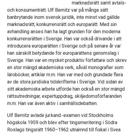
marknadsrätt samt avtals-
och konsumenträtt. Ulf Bernitz var på många sätt
banbrytande inom svensk juridik, inte minst vad gällde
marknadsrätt, konkurrensrätt och europarätt. Med sin
avhandling anses han ha lagt grunden för den moderna
konkurrensrätten i Sverige. Han var också drivande i att
introducera europarätten i Sverige och på senare år var
han särskilt betydande för europarättens genomslag i
Sverige. Han var en mycket produktiv författare och skrev
en stor mängd akademiska verk, såväl monografier som
läroböcker, artiklar m.m. Han var med och grundade flera
av de stora juridiska tidskrifterna i Sverige. Vid sidan av
sitt akademiska arbete utförde han också en stor mängd
rättsutredningar, expertuppdrag, skiljedomsförfaranden
m.m. Han var även aktiv i samhällsdebatten.
Ulf Bernitz avlade jur.kand.-examen vid Stockholms
högskola 1959 och blev efter tingsmeritering i Södra
Roslags tingsrätt 1960–1962 utnämnd till fiskal i Svea