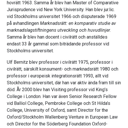
hovrätt 1963. Samma år blev han Master of Comparative
Jurisprudence vid New York University. Han blev jur.lic.
vid Stockholms universitet 1966 och disputerade 1969
på avhandlingen
Marknadsrätt: en komparativ studie av
marknadslagstiftningens utveckling och huvudlinjer
.
Samma år blev han docent i civilrätt och anställdes
endast 33 år gammal som biträdande professor vid
Stockholms universitet.
Ulf Bernitz blev professor i civilrätt 1975, professor i
civilrätt, särskilt konsument- och marknadsrätt 1980 och
professor i europeisk integrationsrätt 1993, allt vid
Stockholms universitet, där han var aktiv ända fram till sin
död. År 2000 blev han Visiting professor vid King’s
College i London. Han var även Senior Research Fellow
vid Balliol College, Pembroke College och St Hilda’s
College, University of Oxford, samt Director for the
Oxford/Stockholm Wallenberg Venture in European Law
och Director for the Söderberg Foundation Oxford-